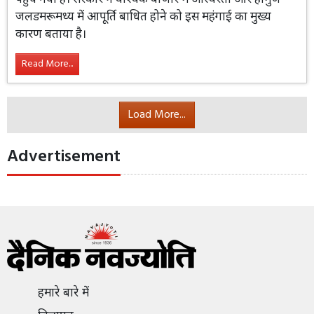
दुनिया
पश्चिम एशिया संकट के बीच बांग्लादेश में ईंधन की भारी कमी,
कीमतों में रिकॉर्ड़ बढोतरी
19 Apr 2026 14:31:45
By
Jaipur NM
पश्चिम एशिया संकट के बीच बांग्लादेश ने पेट्रोल,
डीजल और केरोसिन की कीमतों में 10-15% की
रिकॉर्ड वृद्धि की है। स्वचालित मूल्य निर्धारण
प्रणाली के तहत पेट्रोल अब 135 टका प्रति लीटर पहुंच गया है।
सरकार ने वैश्विक बाजार में अस्थिरता और होर्मुज जलडमरूमध्य में
आपूर्ति बाधित होने को इस महंगाई का मुख्य कारण बताया है।
Read More...
Load More...