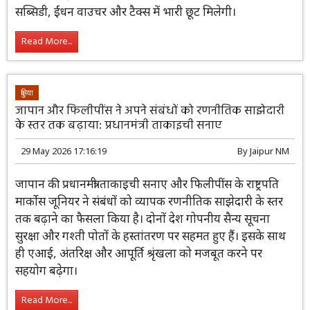
केंद्रीय कैबिनेट ने दिल्ली-एनसीआर में वायु
प्रदूषण घटाने के लिए ₹9,585 करोड़ की
ऐतिहासिक योजना को मंजूरी दी है। इसके तहत
पुराने बीएस-4 या उससे पहले के ट्रकों और बसों को इलेक्ट्रिक या
बीएस-6 वाहनों से बदला जाएगा। वाहन मालिकों को 5% ब्याज
सब्सिडी, ईंधन वाउचर और टैक्स में भारी छूट मिलेगी।
Read More...
दुनिया
जापान और फिलीपींस ने अपने संबंधों को रणनीतिक साझेदारी
के स्तर तक बढ़ाया: प्रधानमंत्री ताकाइची सनाए
29 May 2026 17:16:19
By
Jaipur NM
जापान की प्रधानमंत्री ताकाइची सनाए और
फिलीपींस के राष्ट्रपति मार्कोस जूनियर ने संबंधों