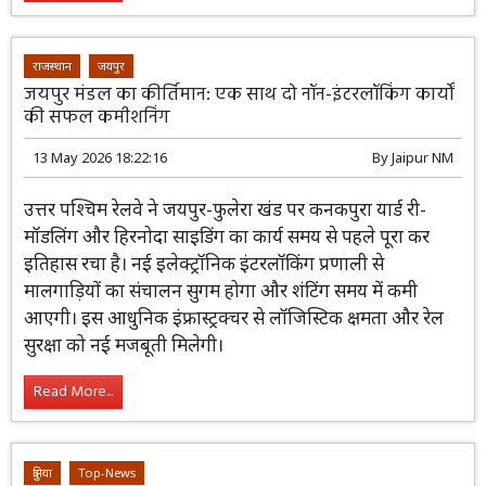
को व्यापक रणनीतिक साझेदारी के स्तर तक
बढ़ाने का फैसला किया है। दोनों देश गोपनीय सैन्य सूचना सुरक्षा
और गश्ती पोतों के हस्तांतरण पर सहमत हुए हैं। इसके साथ ही
एआई, अंतरिक्ष और आपूर्ति श्रृंखला को मजबूत करने पर सहयोग
बढ़ेगा।
Read More...
राजस्थान
जयपुर
जयपुर मंडल का कीर्तिमान: एक साथ दो नॉन-इंटरलॉकिंग कार्यों
की सफल कमीशनिंग
13 May 2026 18:22:16
By
Jaipur NM
उत्तर पश्चिम रेलवे ने जयपुर-फुलेरा खंड पर
कनकपुरा यार्ड री-मॉडलिंग और हिरनोदा साइडिंग
का कार्य समय से पहले पूरा कर इतिहास रचा है।
नई इलेक्ट्रॉनिक इंटरलॉकिंग प्रणाली से मालगाड़ियों का संचालन