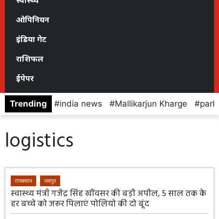
स्वास्थ्य
ओपिनियन
इंडिया गेट
राशिफल
ईपेपर
Trending
india news
Mallikarjun Kharge
parl
logistics
राजस्थान
जयपुर
स्वास्थ्य मंत्री गजेंद्र सिंह खींवसर की बड़ी अपील, 5 साल तक के
हर बच्चे को जरूर पिलाएं पोलियो की दो बूंद