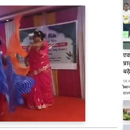
एकद
प्
बढ
08 
श्री
राज्