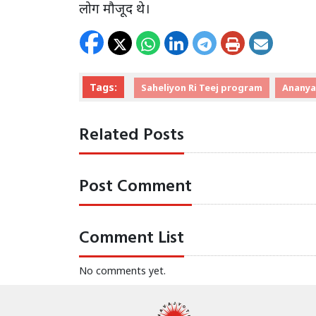
लोग मौजूद थे।
Tags:
Saheliyon Ri Teej program
Ananya
Related Posts
Post Comment
Comment List
No comments yet.