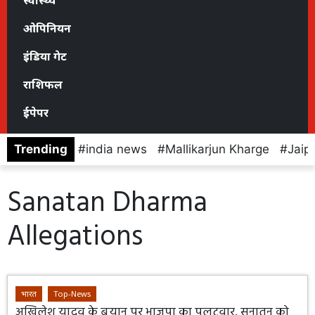
स्वास्थ्य
ओपिनियन
इंडिया गेट
राशिफल
ईपेपर
Trending
india news
Mallikarjun Kharge
Jaip
Sanatan Dharma
Allegations
भारत
Top-News
अखिलेश यादव के बयान पर भाजपा का पलटवार, सनातन को