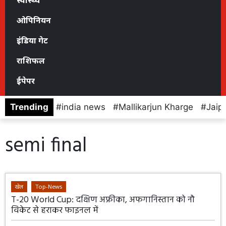
स्वास्थ्य
ओपिनियन
इंडिया गेट
राशिफल
ईपेपर
Trending
india news
Mallikarjun Kharge
Jaip
semi final
खेल
Top-News
T-20 World Cup: दक्षिण अफ्रीका, अफगानिस्तान को नौ
विकेट से हराकर फाइनल में