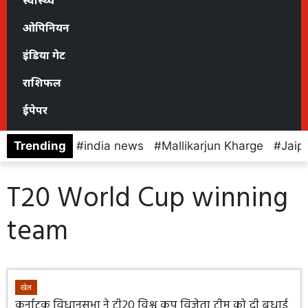
स्वास्थ्य
ओपिनियन
इंडिया गेट
राशिफल
ईपेपर
Trending
india news
Mallikarjun Kharge
Jaip
T20 World Cup winning
team
खेल
कर्नाटक विधानसभा ने टी20 विश्व कप विजेता टीम को दी बधाई