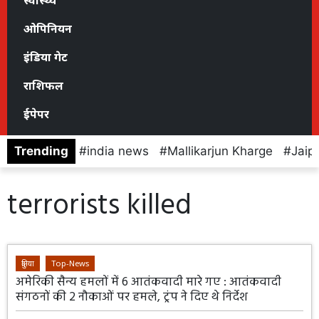
स्वास्थ्य
ओपिनियन
इंडिया गेट
राशिफल
ईपेपर
Trending
india news
Mallikarjun Kharge
Jaip
terrorists killed
दुनिया
Top-News
अमेरिकी सैन्य हमलों में 6 आतंकवादी मारे गए : आतंकवादी
संगठनों की 2 नौकाओं पर हमले, ट्रंप ने दिए थे निर्देश