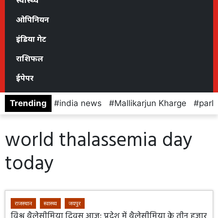
स्वास्थ्य
ओपिनियन
इंडिया गेट
राशिफल
ईपेपर
Trending
india news
Mallikarjun Kharge
parl
world thalassemia day
today
राजस्थान
स्वास्थ्य
जयपुर
विश्व थैलेसीमिया दिवस आज: प्रदेश में थैलेसीमिया के तीन हजार