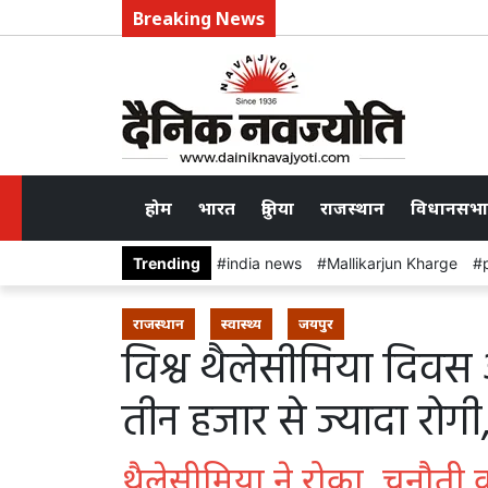
Breaking News
होम
भारत
दुनिया
राजस्थान
विधानसभा
Trending
india news
Mallikarjun Kharge
राजस्थान
स्वास्थ्य
जयपुर
विश्व थैलेसीमिया दिवस आ
तीन हजार से ज्यादा रोग
थैलेसीमिया ने रोका, चुनौत