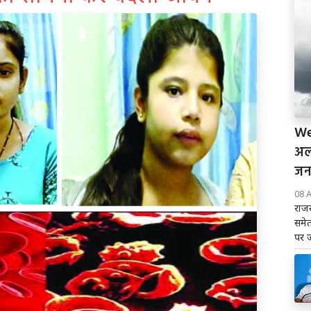
We
अल
जन
08 
राजस
समेत
पर 