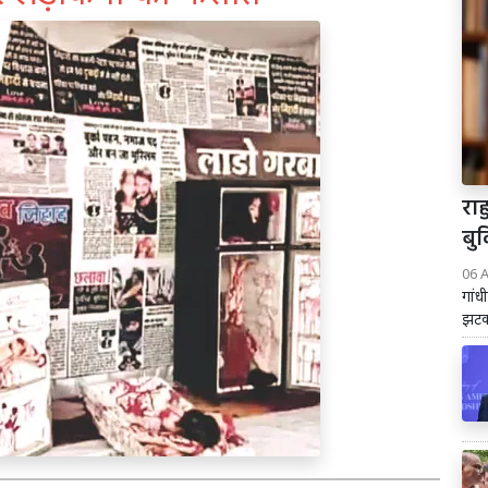
राह
बुक
06 
गांध
झटका