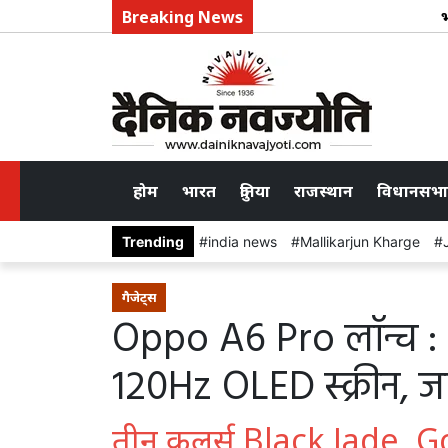
Breaking News
भरतप
होम
भारत
दुनिया
राजस्थान
विधानसभा
Trending
india news
Mallikarjun Kharge
गैजेट्स
Oppo A6 Pro लॉन्च :
120Hz OLED स्क्रीन, जान
तीन कलर्स Black Jade, G