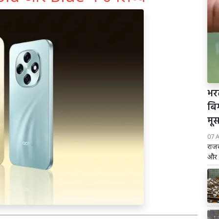
भरत
बि
मू
07 
राजस
और स