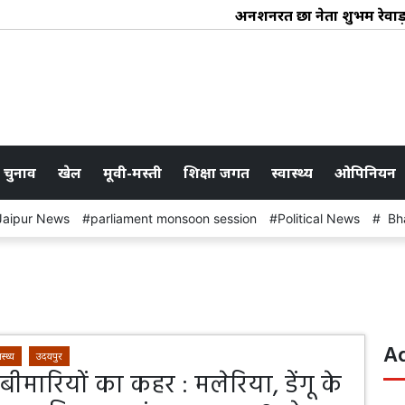
अनशनरत छात्र नेता शुभम रेवा
 चुनाव
खेल
मूवी-मस्ती
शिक्षा जगत
स्वास्थ्य
ओपिनियन
Jaipur News
parliament monsoon session
Political News
Bha
A
ास्थ्य
उदयपुर
ीमारियों का कहर : मलेरिया, डेंगू के