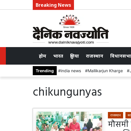
Breaking News
होम
भारत
दुनिया
राजस्थान
विधानसभा
Trending
india news
Mallikarjun Kharge
chikungunyas
राजस्थान
स्व
मौसमी ब