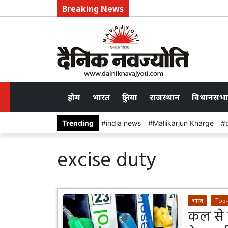
Breaking News
होम
भारत
दुनिया
राजस्थान
विधानसभा
Trending
india news
Mallikarjun Kharge
excise duty
भारत
Top
कल से 