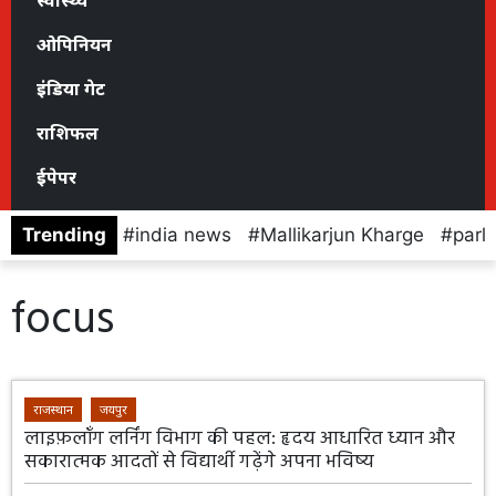
स्वास्थ्य
ओपिनियन
इंडिया गेट
राशिफल
ईपेपर
Trending
india news
Mallikarjun Kharge
parl
focus
राजस्थान
जयपुर
लाइफ़लॉंग लर्निंग विभाग की पहल: हृदय आधारित ध्यान और
सकारात्मक आदतों से विद्यार्थी गढ़ेंगे अपना भविष्य