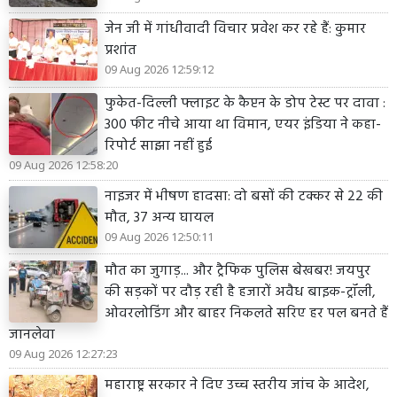
जेन जी में गांधीवादी विचार प्रवेश कर रहे हैं: कुमार
प्रशांत
09 Aug 2026 12:59:12
फुकेत-दिल्ली फ्लाइट के कैप्टन के डोप टेस्ट पर दावा :
300 फीट नीचे आया था विमान, एयर इंडिया ने कहा-
रिपोर्ट साझा नहीं हुई
09 Aug 2026 12:58:20
नाइजर में भीषण हादसा: दो बसों की टक्कर से 22 की
मौत, 37 अन्य घायल
09 Aug 2026 12:50:11
मौत का जुगाड़... और ट्रैफिक पुलिस बेखबर! जयपुर
की सड़कों पर दौड़ रही है हजारों अवैध बाइक-ट्रॉली,
ओवरलोडिंग और बाहर निकलते सरिए हर पल बनते हैं
जानलेवा
09 Aug 2026 12:27:23
महाराष्ट्र सरकार ने दिए उच्च स्तरीय जांच के आदेश,