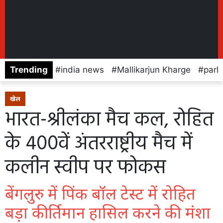
Trending
india news
Mallikarjun Kharge
parl
खेल
भारत-श्रीलंका मैच कल, रोहित
के 400वें अंतरराष्ट्रीय मैच में
कलीन स्वीप पर फोकस
बेंगलुरु में पिंक बॉल टेस्ट में रोहित
बड़ा कीर्तिमान हासिल करने की मंशा