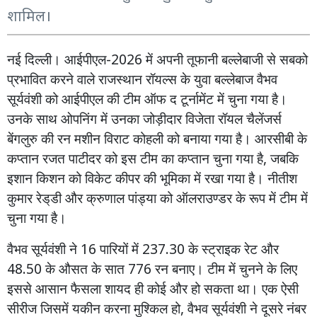
शामिल।
नई
दिल्ली।
आईपीएल
-2026
में
अपनी
तूफानी
बल्लेबाजी
से
सबको
प्रभावित
करने
वाले
राजस्थान
रॉयल्स
के
युवा
बल्लेबाज
वैभव
सूर्यवंशी
को
आईपीएल
की
टीम
ऑफ
द
टूर्नामेंट
में
चुना
गया
है।
उनके
साथ
ओपनिंग
में
उनका
जोड़ीदार
विजेता
रॉयल
चैलेंजर्स
बेंगलुरु
की
रन
मशीन
विराट
कोहली
को
बनाया
गया
है।
आरसीबी
के
कप्तान
रजत
पाटीदर
को
इस
टीम
का
कप्तान
चुना
गया
है
,
जबकि
इशान
किशन
को
विकेट
कीपर
की
भूमिका
में
रखा
गया
है।
नीतीश
कुमार
रेड्
डी
और
क्रुणाल
पांड्या
को
ऑलराउण्डर
के
रूप
में
टीम
में
चुना
गया
है।
वैभव
सूर्यवंशी
ने
16
पारियों
में
237.30
के
स्ट्राइक
रेट
और
48.50
के
औसत
के
सात
776
रन
बनाए।
टीम
में
चुनने
के
लिए
इससे
आसान
फैसला
शायद
ही
कोई
और
हो
सकता
था।
एक
ऐसी
सीरीज
जिसमें
यकीन
करना
मुश्किल
हो
,
वैभव
सूर्यवंशी
ने
दूसरे
नंबर