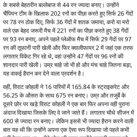
के
सबसे
बेहतरीन
बल्लेबाज
से
44
रन
ज्यादा
बनाए।
उन्होंने
चैंपियन
टीम
के
खिलाफ
202
रनों
का
पीछा
करते
हुए
सिर्फ
26
गेंदों
पर
78
रन
ठोक
दिए
,
सिर्फ
36
गेंदों
में
शतक
जमाया
,
करो
या
मरो
वाले
एक
बेहद
जरूरी
मैच
में
221
रनों
का
पीछा
करते
हुए
38
गेंदों
पर
93
रन
बनाए
,
अपने
पहले
प्लेऑफ
मैच
में
सिर्फ
29
गेंदों
पर
97
रन
की
तूफानी
पारी
खेली
और
फिर
क्वालीफायर
2
में
जहां
एक
तरफ
लगातार
विकेट
गिर
रहे
थे
,
वहां
उन्होंने
47
गेंदों
पर
96
रनों
की
शानदार
पारी
खेली।
उम्र
चाहे
जो
भी
हो
और
मंच
चाहे
जितना
बड़ा
,
यह
वाकई
हैरान
कर
देने
वाला
प्रदर्शन
है।
वहीं,
विराट
कोहली
ने
16
पारियों
में
165.84
के
स्ट्राइकरेट
और
56.25
के
औसत
के
साथ
675
रन
बनाए।
उम्र
और
तजुर्बे
के
दूसरे
छोर
पर
खड़े
विराट
कोहली
ने
एक
बार
फिर
अपना
वही
पुराना
अंदाज
दिखाया
जिसके
लिए
वे
जाने
जाते
हैं।
लगातार
चौथे
सीजन
में
600
से
ज्यादा
रन
बनाए।
लेकिन
इससे
भी
ज्यादा
हैरान
करने
वाली
बात
यह
थी
कि
उन्होंने
अपना
एक
ऐसा
रूप
दिखाया
जो
पहले
कभी