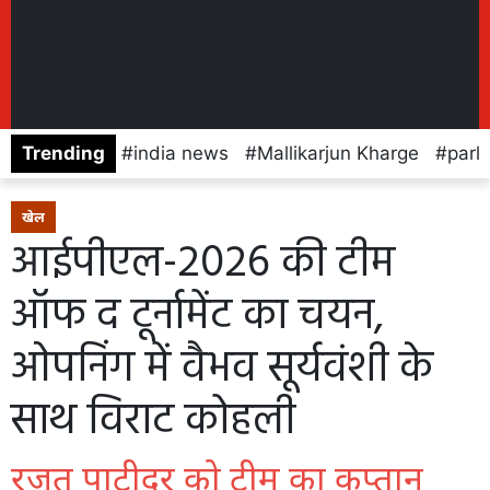
Trending
india news
Mallikarjun Kharge
parl
खेल
आईपीएल-2026 की टीम
ऑफ द टूर्नामेंट का चयन,
ओपनिंग में वैभव सूर्यवंशी के
साथ विराट कोहली
रजत पाटीदर को टीम का कप्तान