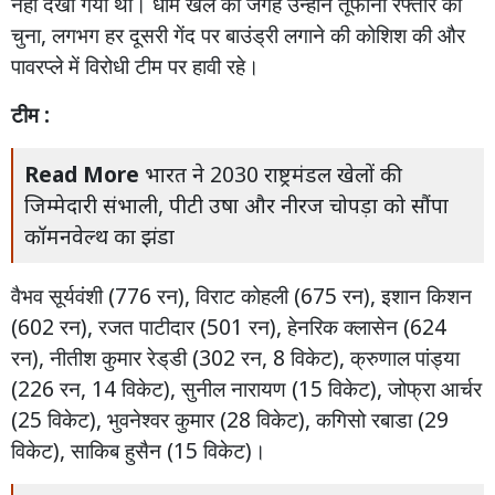
नहीं
देखा
गया
था।
धीमे
खेल
की
जगह
उन्होंने
तूफानी
रफ्तार
को
चुना
,
लगभग
हर
दूसरी
गेंद
पर
बाउंड्री
लगाने
की
कोशिश
की
और
पावरप्ले
में
विरोधी
टीम
पर
हावी
रहे।
टीम
:
Read More
भारत ने 2030 राष्ट्रमंडल खेलों की
जिम्मेदारी संभाली, पीटी उषा और नीरज चोपड़ा को सौंपा
कॉमनवेल्थ का झंडा
वैभव
सूर्यवंशी
(776
रन
),
विराट
कोहली
(675
रन
),
इशान
किशन
(602
रन
),
रजत
पाटीदार
(501
रन
),
हेनरिक
क्लासेन
(624
रन
),
नीतीश
कुमार
रेड्
डी
(302
रन
, 8
विकेट
),
क्रुणाल
पांड्या
(226
रन
, 14
विकेट
),
सुनील
नारायण
(15
विकेट
),
जोफ्रा
आर्चर
(25
विकेट
),
भुवनेश्वर
कुमार
(28
विकेट
),
कगिसो
रबाडा
(29
विकेट
),
साकिब
हुसैन
(15
विकेट
)
।