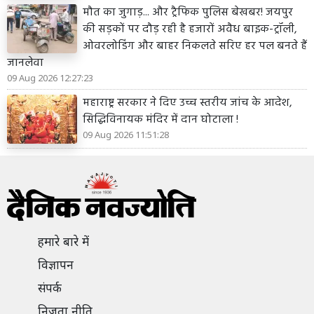
मौत का जुगाड़... और ट्रैफिक पुलिस बेखबर! जयपुर
की सड़कों पर दौड़ रही है हजारों अवैध बाइक-ट्रॉली,
ओवरलोडिंग और बाहर निकलते सरिए हर पल बनते हैं
जानलेवा
09 Aug 2026 12:27:23
महाराष्ट्र सरकार ने दिए उच्च स्तरीय जांच के आदेश,
सिद्धिविनायक मंदिर में दान घोटाला !
09 Aug 2026 11:51:28
हमारे बारे में
विज्ञापन
संपर्क
निजता नीति