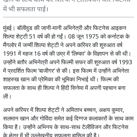
में भी सफलता पाई।
मुंबई। बॉलीवुड
की
जानी-मानी
अभिनेत्री
और
फिटनेस
आइकन
शिल्पा
शेट्टी
51
वर्ष
की
हो
गईं।
08
जून
1975
को
कर्नाटक
के
मैंगलोर
में
जन्मीं
शिल्पा
शेट्टी
ने
अपने
करियर
की
शुरुआत
वर्ष
1991
में
महज
16
वर्ष
की
उम्र
में
‘
लिम्का’
के
विज्ञापन
से
की
थी।
उन्होंने
बतौर
अभिनेत्री
अपने
फिल्मी
सफर
की
शुरुआत
वर्ष
1993
में
प्रदर्शित
फिल्म
‘
बाजीगर
’
से
की।
इस
फिल्म
में
उन्होंने
अभिनेता
शाहरुख
खान
की
प्रेमिका
की
भूमिका
निभाई
थी।
फिल्म
की
सफलता
के
साथ
ही
शिल्पा
ने
हिंदी
सिनेमा
में
अपनी
पहचान
बना
ली।
अपने
करियर
में
शिल्पा
शेट्टी
ने
अमिताभ
बच्चन
,
अक्षय
कुमार
,
सलमान
खान
और
गोविंदा
समेत
कई
दिग्गज
कलाकारों
के
साथ
काम
किया
है।
उन्होंने
अभिनय
के
साथ
-
साथ
टेलीविजन
और
फिटनेस
के
क्षेत्र
में
भी
उल्लेखनीय
सफलता
हासिल
की
है।