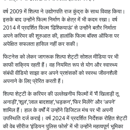
वर्ष
2009
में
शिल्पा
ने
उद्योगपति
राज
कुंद्रा
के
साथ
विवाह
किया।
इसके
बाद
उन्होंने
फिल्म
निर्माण
के
क्षेत्र
में
भी
कदम
रखा।
वर्ष
2014
में
प्रदर्शित
फिल्म
‘
ढिश्कियाऊं
’
से
उन्होंने
बतौर
निर्माता
अपने
करियर
की
शुरुआत
की
,
हालांकि
फिल्म
बॉक्स
ऑफिस
पर
अपेक्षित
सफलता
हासिल
नहीं
कर
सकी।
फिटनेस
को
लेकर
जागरूक
शिल्पा
शेट्टी
सोशल
मीडिया
पर
भी
काफी
सक्रिय
रहती
हैं।
वह
नियमित
रूप
से
योग
और
स्वास्थ्य
संबंधी
वीडियो
साझा
कर
अपने
प्रशंसकों
को
स्वस्थ
जीवनशैली
अपनाने
के
लिए
प्रेरित
करती
हैं।
शिल्पा
शेट्टी
के
करियर
की
उल्लेखनीय
फिल्मों
में
‘
मैं
खिलाड़ी
तू
अनाड़ी
’,‘
शूल
’,‘
लाल
बादशाह
’,‘
धड़कन
’,‘
फिर
मिलेंगे
’
और
‘
अपने
’
शामिल
हैं।
हाल
के
वर्षों
में
उन्होंने
डिजिटल
मंच
पर
भी
अपनी
उपस्थिति
दर्ज
कराई।
वर्ष
2024
में
प्रदर्शित
निर्देशक
रोहित
शेट्टी
की
वेब
सीरीज
‘
इंडियन
पुलिस
फोर्स
’
में
भी
उन्होंने
महत्वपूर्ण
भूमिका