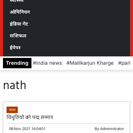
स्वास्थ्य
ओपिनियन
इंडिया गेट
राशिफल
ईपेपर
Trending
india news
Mallikarjun Kharge
parl
nath
भारत
विभूतियों को पद्म सम्मान
08 Nov 2021 16:04:01
By
Administrator