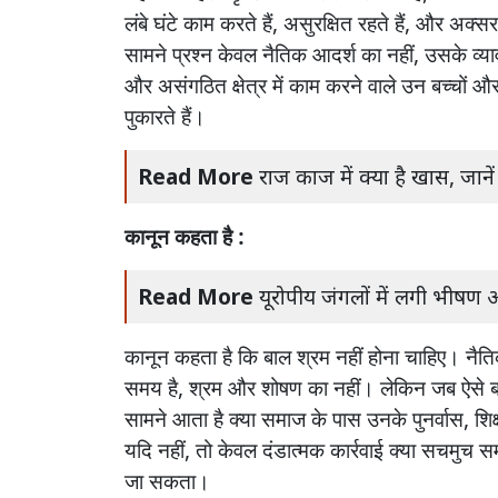
लंबे
घंटे
काम
करते
हैं
,
असुरक्षित
रहते
हैं
,
और
अक्सर
सामने
प्रश्न
केवल
नैतिक
आदर्श
का
नहीं
,
उसके
व्य
और
असंगठित
क्षेत्र
में
काम
करने
वाले
उन
बच्चों
औ
पुकारते
हैं।
Read More
राज काज में क्या है खास, जानें
कानून
कहता
है :
Read More
यूरोपीय जंगलों में लगी भीषण 
कानून
कहता
है
कि
बाल
श्रम
नहीं
होना
चाहिए।
नैत
समय
है
,
श्रम
और
शोषण
का
नहीं।
लेकिन
जब
ऐसे
ब
सामने
आता
है
क्या
समाज
के
पास
उनके
पुनर्वास
,
शिक
यदि
नहीं
,
तो
केवल
दंडात्मक
कार्रवाई
क्या
सचमुच
स
जा
सकता।