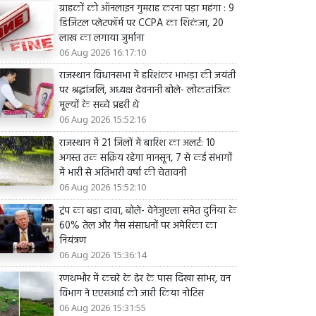
ग्राहकों को ऑनलाइन गुमराह करना पड़ा महंगा : 9
डिजिटल प्लेटफॉर्म पर CCPA का शिकंजा, 20
लाख का लगाया जुर्माना
06 Aug 2026 16:17:10
राजस्थान विधानसभा में हरिशंकर भाभड़ा की जयंती
पर श्रद्धांजलि, अध्यक्ष देवनानी बोले- लोकतांत्रिक
मूल्यों के सच्चे प्रहरी थे
06 Aug 2026 15:52:16
राजस्थान में 21 जिलों में बारिश का अलर्ट: 10
अगस्त तक सक्रिय रहेगा मानसून, 7 से कई संभागों
में भारी से अतिभारी वर्षा की चेतावनी
06 Aug 2026 15:52:10
ट्रंप का बड़ा दावा, बोले- वेनेजुएला समेत दुनिया के
60% तेल और गैस संसाधनों पर अमेरिका का
नियंत्रण
06 Aug 2026 15:36:14
रणथम्भौर में कचरे के ढेर के पास दिखा सांभर, वन
विभाग ने एएसआई को जारी किया नोटिस
06 Aug 2026 15:31:55