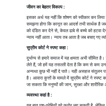
जीवन
का
बेहतर
विकल्प :
इसका
अर्थ
यह
नहीं
कि
शोषण
को
स्वीकार
कर
लिया
समझना
होगा
कि
कानून
का
आदर्श
तभी
सार्थक
है
ज
को
दंडित
कर
देने
से
,
केवल
ढाबे
से
बच्चे
को
हटवा
दे
न्याय
नहीं
आता।
न्याय
तब
आता
है
जब
बचाए
गए
व्य
सुप्रीम
कोर्ट
ने
स्पष्ट
कहा :
दुर्भाग्य
से
हमारे
समाज
में
यह
क्षमता
अभी
सीमित
है।
लेते
हैं
,
जो
हमें
यह
तसल्ली
देता
है
कि
कम
से
कम
उन
अन्यथा
कुछ
भी
नहीं
दे
पाते।
यही
असहज
संतुलन
प
है।
आवारा
कुत्तों
के
मामले
में
सुप्रीम
कोर्ट
ने
स्पष्ट
क
जा
सकता
कि
मनुष्यों
की
जान
,
सुरक्षा
और
शारीरिक
व्यवस्था
कहां
है :
यह
बात
पशु
-
प्रेमियों
को
कठोर
लग
सकती
है
,
लेकिन