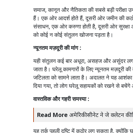
समाज
,
कानून
और
नैतिकता
की
सबसे
बड़ी
परीक्षा
उ
हैं।
एक
ओर
आदर्श
होते
हैं
,
दूसरी
ओर
जमीन
की
कठ
संसाधन
,
एक
ओर
करुणा
होती
है
,
दूसरी
ओर
सुरक्षा
को
कोई
न
कोई
संतुलन
खोजना
पड़ता
है।
न्यूनतम
मज़दूरी
की
मांग :
यही
संतुलन
कई
बार
अधूरा
,
असहज
और
असुंदर
लग
जाता
है।
घरेलू
कामगारों
के
लिए
न्यूनतम
मज़दूरी
की
जटिलता
को
सामने
लाता
है।
अदालत
ने
यह
आशंका
दिया
गया
,
तो
लोग
घरेलू
सहायकों
को
रखने
से
बचेंगे
वास्तविक
और
गहरी
समस्या :
Read More
अमेरिकी सीनेट ने जे क्लेटन की 
यह
तर्क
पहली
दृष्टि
में
कठोर
लग
सकता
है
,
क्योंकि
घ