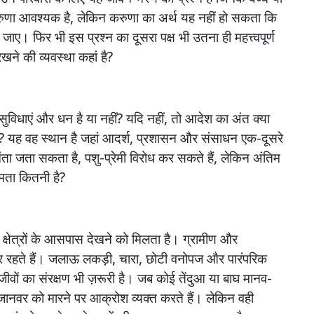
ुणा
आवश्यक
है
,
लेकिन
करुणा
का
अर्थ
यह
नहीं
हो
सकता
कि
जाए।
फिर
भी
इस
प्रश्न
का
दूसरा
पक्ष
भी
उतना
ही
महत्त्वपूर्ण
रखने
की
व्यवस्था
कहां
है
?
सुविधाएं
और
धन
है
या
नहीं
?
यदि
नहीं
,
तो
आदेश
का
अंत
क्या
?
यह
वह
स्थान
है
जहां
आदर्श
,
प्रशासन
और
संसाधन
एक
-
दूसरे
ंता
जता
सकता
है
,
पशु
-
प्रेमी
विरोध
कर
सकते
हैं
,
लेकिन
अंतिम
षमता
कितनी
है
?
क्षेत्रों
के
आसपास
देखने
को
मिलता
है।
ग्रामीण
और
र
रहते
हैं।
जलाऊ
लकड़ी
,
चारा
,
छोटी
वनोपज
और
पारंपरिक
जीवों
का
संरक्षण
भी
ज़रूरी
है।
जब
कोई
तेंदुआ
या
बाघ
मानव
-
जानवर
को
मारने
पर
आक्रोश
व्यक्त
करते
हैं।
लेकिन
वही