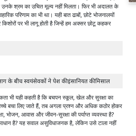
उनके
श्रम
का
उचित
मूल्य
नहीं
मिलता।
फिर
भी
अदालत
के
ावहारिक
परिणाम
का
भी
था।
यही
बात
ढाबों
,
छोटे
भोजनालयों
र
किशोरों
पर
भी
लागू
होती
है
जिन्हें
हम
अक्सर
छोटू
कहकर
आग के बीच स्वयंसेवकों ने पेश की इंसानियत की मिसाल
िकता
भी
यही
कहती
है
कि
बचपन
स्कूल
,
खेल
और
सुरक्षा
का
च्चे
बचा
लिए
जाते
हैं
,
तब
अगला
प्रश्न
और
अधिक
कठोर
होकर
्षा
,
भोजन
,
आवास
और
जीवन
-
सुरक्षा
की
पर्याप्त
व्यवस्था
है
?
माधान
है
?
यह
सवाल
असुविधाजनक
है
,
लेकिन
उसे
टाला
नहीं