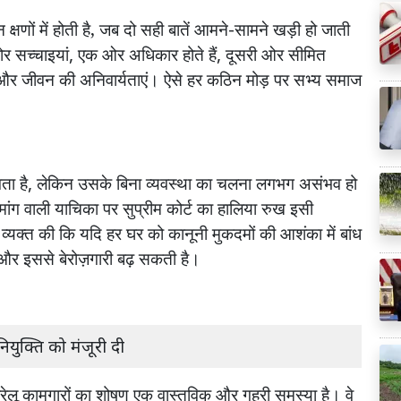
न
क्षणों
में
होती
है,
जब
दो
सही
बातें
आमने
-
सामने
खड़ी
हो
जाती
ोर
सच्चाइयां
,
एक
ओर
अधिकार
होते
हैं
,
दूसरी
ओर
सीमित
और
जीवन
की
अनिवार्यताएं।
ऐसे
हर
कठिन
मोड़
पर
सभ्य
समाज
ता
है
,
लेकिन
उसके
बिना
व्यवस्था
का
चलना
लगभग
असंभव
हो
मांग
वाली
याचिका
पर
सुप्रीम
कोर्ट
का
हालिया
रुख
इसी
व्यक्त
की
कि
यदि
हर
घर
को
कानूनी
मुकदमों
की
आशंका
में
बांध
और
इससे
बेरोज़गारी
बढ़
सकती
है।
नियुक्ति को मंजूरी दी
रेलू
कामगारों
का
शोषण
एक
वास्तविक
और
गहरी
समस्या
है।
वे