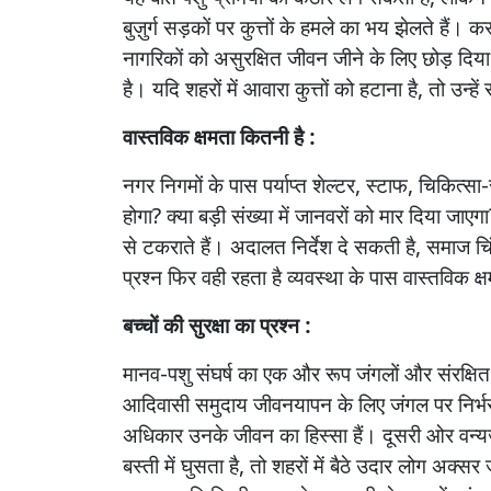
बुज़ुर्ग
सड़कों
पर
कुत्तों
के
हमले
का
भय
झेलते
हैं।
कर
नागरिकों
को
असुरक्षित
जीवन
जीने
के
लिए
छोड़
दिया
है।
यदि
शहरों
में
आवारा
कुत्तों
को
हटाना
है
,
तो
उन्हें
वास्तविक
क्षमता
कितनी
है :
नगर
निगमों
के
पास
पर्याप्त
शेल्टर
,
स्टाफ
,
चिकित्सा
-
होगा
?
क्या
बड़ी
संख्या
में
जानवरों
को
मार
दिया
जाएगा
से
टकराते
हैं।
अदालत
निर्देश
दे
सकती
है
,
समाज
चि
प्रश्न
फिर
वही
रहता
है
व्यवस्था
के
पास
वास्तविक
क्
बच्चों
की
सुरक्षा
का
प्रश्न :
मानव
-
पशु
संघर्ष
का
एक
और
रूप
जंगलों
और
संरक्षित
आदिवासी
समुदाय
जीवनयापन
के
लिए
जंगल
पर
निर्भ
अधिकार
उनके
जीवन
का
हिस्सा
हैं।
दूसरी
ओर
वन्य
बस्ती
में
घुसता
है
,
तो
शहरों
में
बैठे
उदार
लोग
अक्सर