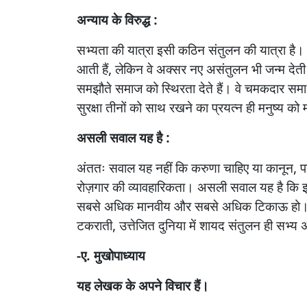
अन्याय
के
विरुद्ध :
सभ्यता
की
यात्रा
इसी
कठिन
संतुलन
की
यात्रा
है।
आती
हैं
,
लेकिन
वे
अक्सर
नए
असंतुलन
भी
जन्म
देती
समझौते
समाज
को
स्थिरता
देते
हैं।
वे
चमकदार
समा
सुरक्षा
तीनों
को
साथ
रखने
का
प्रयत्न
ही
मनुष्य
को
असली
सवाल
यह
है :
अंततः
सवाल
यह
नहीं
कि
करुणा
चाहिए
या
कानून
,
प
रोज़गार
की
व्यावहारिकता।
असली
सवाल
यह
है
कि
सबसे
अधिक
मानवीय
और
सबसे
अधिक
टिकाऊ
हो
टकराती
,
उत्तेजित
दुनिया
में
शायद
संतुलन
ही
सभ्य
अ
-ए.
मुखोपाध्याय
यह
लेखक
के
अपने
विचार
हैं।