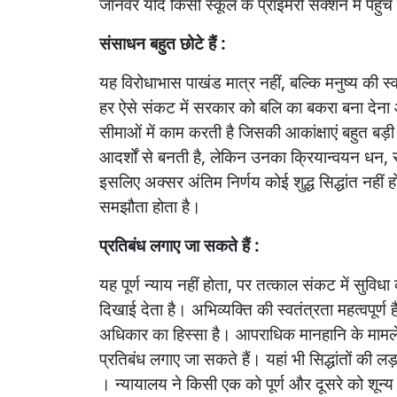
जानवर
यदि
किसी
स्कूल
के
प्राइमरी
सेक्शन
में
पहुंच
संसाधन
बहुत
छोटे
हैं :
यह
विरोधाभास
पाखंड
मात्र
नहीं
,
बल्कि
मनुष्य
की
स्
हर
ऐसे
संकट
में
सरकार
को
बलि
का
बकरा
बना
देना
सीमाओं
में
काम
करती
है
जिसकी
आकांक्षाएं
बहुत
बड़ी
आदर्शों
से
बनती
है
,
लेकिन
उनका
क्रियान्वयन
धन
,
इसलिए
अक्सर
अंतिम
निर्णय
कोई
शुद्ध
सिद्धांत
नहीं
ह
समझौता
होता
है।
प्रतिबंध
लगाए
जा
सकते
हैं :
यह
पूर्ण
न्याय
नहीं
होता
,
पर
तत्काल
संकट
में
सुविधा
दिखाई
देता
है।
अभिव्यक्ति
की
स्वतंत्रता
महत्वपूर्ण
ह
अधिकार
का
हिस्सा
है।
आपराधिक
मानहानि
के
मामल
प्रतिबंध
लगाए
जा
सकते
हैं।
यहां
भी
सिद्धांतों
की
लड़
।
न्यायालय
ने
किसी
एक
को
पूर्ण
और
दूसरे
को
शून्य