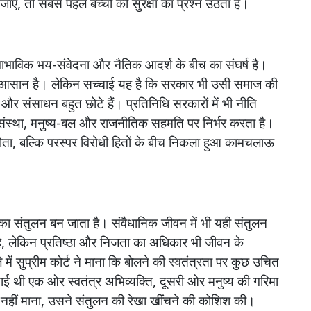
जाएं
,
तो
सबसे
पहले
बच्चों
की
सुरक्षा
का
प्रश्न
उठता
है।
वाभाविक
भय
-
संवेदना
और
नैतिक
आदर्श
के
बीच
का
संघर्ष
है।
आसान
है।
लेकिन
सच्चाई
यह
है
कि
सरकार
भी
उसी
समाज
की
और
संसाधन
बहुत
छोटे
हैं।
प्रतिनिधि
सरकारों
में
भी
नीति
संस्था
,
मनुष्य
-
बल
और
राजनीतिक
सहमति
पर
निर्भर
करता
है।
ोता
,
बल्कि
परस्पर
विरोधी
हितों
के
बीच
निकला
हुआ
कामचलाऊ
का
संतुलन
बन
जाता
है।
संवैधानिक
जीवन
में
भी
यही
संतुलन
ै
,
लेकिन
प्रतिष्ठा
और
निजता
का
अधिकार
भी
जीवन
के
े
में
सुप्रीम
कोर्ट
ने
माना
कि
बोलने
की
स्वतंत्रता
पर
कुछ
उचित
ाई
थी
एक
ओर
स्वतंत्र
अभिव्यक्ति
,
दूसरी
ओर
मनुष्य
की
गरिमा
नहीं
माना
,
उसने
संतुलन
की
रेखा
खींचने
की
कोशिश
की।