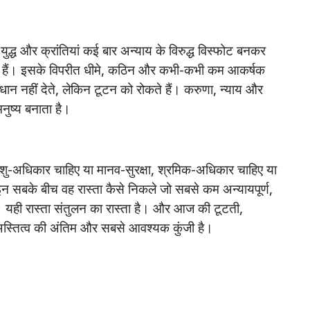
युद्ध
और
क्रांतियां
कई
बार
अन्याय
के
विरुद्ध
विस्फोट
बनकर
हैं।
इसके
विपरीत
धीमे
,
कठिन
और
कभी
-
कभी
कम
आकर्षक
धान
नहीं
देते
,
लेकिन
टूटन
को
रोकते
हैं।
करुणा
,
न्याय
और
मनुष्य
बनाता
है।
शु
-
अधिकार
चाहिए
या
मानव
-
सुरक्षा
,
श्रमिक
-
अधिकार
चाहिए
या
इन
सबके
बीच
वह
रास्ता
कैसे
निकले
जो
सबसे
कम
अन्यायपूर्ण
,
।
यही
रास्ता
संतुलन
का
रास्ता
है।
और
आज
की
टूटती
,
स्तित्व
की
अंतिम
और
सबसे
आवश्यक
कुंजी
है।