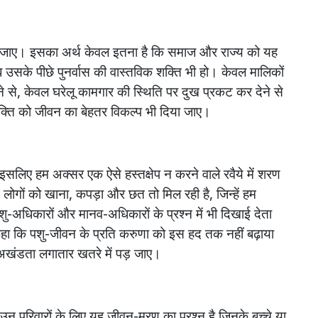
जाए।
इसका
अर्थ
केवल
इतना
है
कि
समाज
और
राज्य
को
यह
ब
उसके
पीछे
पुनर्वास
की
वास्तविक
शक्ति
भी
हो।
केवल
मालिकों
ने
से
,
केवल
घरेलू
कामगार
की
स्थिति
पर
दुख
प्रकट
कर
देने
से
क्ति
को
जीवन
का
बेहतर
विकल्प
भी
दिया
जाए।
इसलिए
हम
अक्सर
एक
ऐसे
हस्तक्षेप
न
करने
वाले
रवैये
में
शरण
लोगों
को
खाना
,
कपड़ा
और
छत
तो
मिल
रही
है
,
जिन्हें
हम
शु
-
अधिकारों
और
मानव
-
अधिकारों
के
प्रश्न
में
भी
दिखाई
देता
हा
कि
पशु
-
जीवन
के
प्रति
करुणा
को
इस
हद
तक
नहीं
बढ़ाया
अखंडता
लगातार
खतरे
में
पड़
जाए।
उन
परिवारों
के
लिए
यह
जीवन
-
मरण
का
प्रश्न
है
जिनके
बच्चे
या