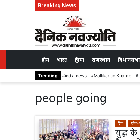
Breaking News
होम
भारत
दुनिया
राजस्थान
विधानसभा
Trending
india news
Mallikarjun Kharge
people going
दुनिया
यूक्रेन-
युद्ध के