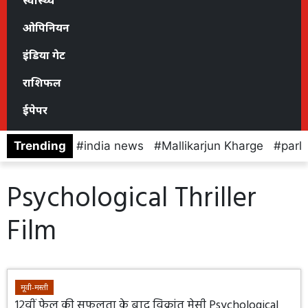
स्वास्थ्य
ओपिनियन
इंडिया गेट
राशिफल
ईपेपर
Trending
india news
Mallikarjun Kharge
parl
Psychological Thriller
Film
मूवी-मस्ती
12वीं फेल की सफलता के बाद विक्रांत मेसी Psychological