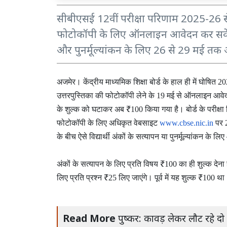
सीबीएसई 12वीं परीक्षा परिणाम 2025-26 से अस
फोटोकॉपी के लिए ऑनलाइन आवेदन कर सकेंगे
और पुनर्मूल्यांकन के लिए 26 से 29 मई तक
अजमेर।
केंद्रीय
माध्यमिक
शिक्षा
बोर्ड
के
हाल
ही
में
घोषित
20
उत्तरपुस्तिका
की
फोटोकॉपी
लेने
के
मई
से
ऑनलाइन
आवे
19
के
शुल्क
को
घटाकर
अब
किया
गया
है।
बोर्ड
के
परीक्षा
₹100
फोटोकॉपी
के
लिए
अधिकृत
वेबसाइट
पर
www.cbse.nic.in
के
बीच
ऐसे
विद्यार्थी
अंकों
के
सत्यापन
या
पुनर्मूल्यांकन
के
लिए
अंकों
के
सत्यापन
के
लिए
प्रति
विषय
का
ही
शुल्क
देना
₹100
लिए
प्रति
प्रश्न
लिए
जाएंगे।
पूर्व
में
यह
शुल्क
था
₹25
₹100
Read More
पुष्कर: कावड़ लेकर लौट रहे दो