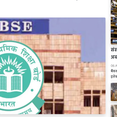
संस
अब 
06 
बैंक
इलेक