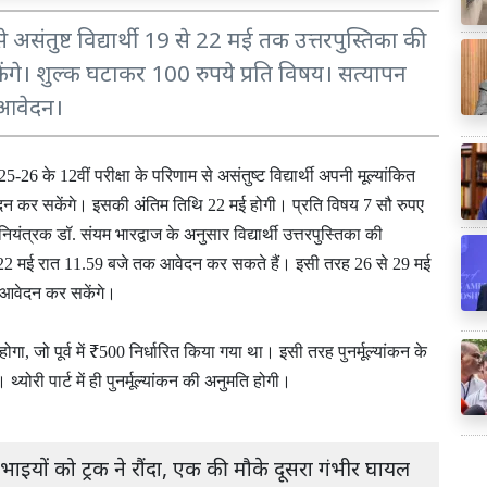
ंतुष्ट विद्यार्थी 19 से 22 मई तक उत्तरपुस्तिका की
। शुल्क घटाकर 100 रुपये प्रति विषय। सत्यापन
 आवेदन।
के
वीं
परीक्षा
के
परिणाम
से
असंतुष्ट
विद्यार्थी
अपनी
मूल्यांकित
25-26
12
दन
कर
सकेंगे।
इसकी
अंतिम
तिथि
मई
होगी।
प्रति
विषय
सौ
रुपए
22
7
नियंत्रक
डॉ
संयम
भारद्वाज
के
अनुसार
विद्यार्थी
उत्तरपुस्तिका
की
.
मई
रात
बजे
तक
आवेदन
कर
सकते
हैं।
इसी
तरह
से
मई
22
11.59
26
29
आवेदन
कर
सकेंगे।
होगा
जो
पूर्व
में
निर्धारित
किया
गया
था।
इसी
तरह
पुनर्मूल्यांकन
के
,
₹500
।
थ्योरी
पार्ट
में
ही
पुनर्मूल्यांकन
की
अनुमति
होगी।
 भाइयों को ट्रक ने रौंदा, एक की मौके दूसरा गंभीर घायल