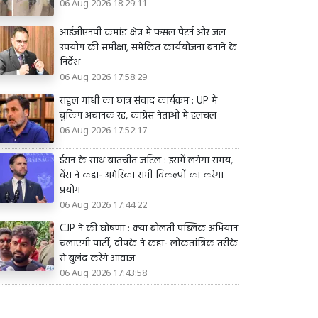
06 Aug 2026 18:29:11
आईजीएनपी कमांड क्षेत्र में फसल पैटर्न और जल
उपयोग की समीक्षा, समेकित कार्ययोजना बनाने के
निर्देश
06 Aug 2026 17:58:29
राहुल गांधी का छात्र संवाद कार्यक्रम : UP में
बुकिंग अचानक रद्द, कांग्रेस नेताओं में हलचल
06 Aug 2026 17:52:17
ईरान के साथ बातचीत जटिल : इसमें लगेगा समय,
वेंस ने कहा- अमेरिका सभी विकल्पों का करेगा
प्रयोग
06 Aug 2026 17:44:22
CJP ने की घोषणा : क्या बोलती पब्लिक अभियान
चलाएगी पार्टी, दीपके ने कहा- लोकतांत्रिक तरीके
से बुलंद करेंगे आवाज
06 Aug 2026 17:43:58