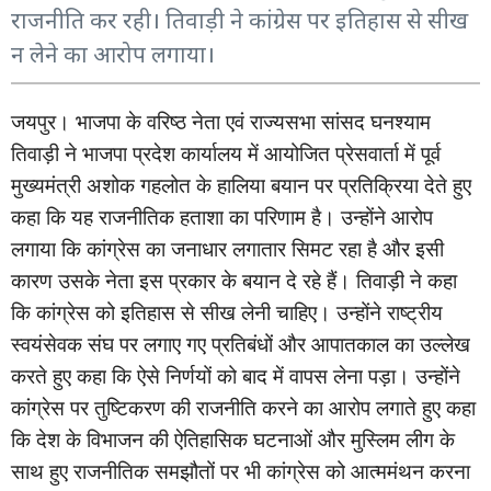
राजनीति कर रही। तिवाड़ी ने कांग्रेस पर इतिहास से सीख
न लेने का आरोप लगाया।
जयपुर।
भाजपा
के
वरिष्ठ
नेता
एवं
राज्यसभा
सांसद
घनश्याम
तिवाड़ी
ने
भाजपा
प्रदेश
कार्यालय
में
आयोजित
प्रेसवार्ता
में
पूर्व
मुख्यमंत्री
अशोक
गहलोत
के
हालिया
बयान
पर
प्रतिक्रिया
देते
हुए
कहा
कि
यह
राजनीतिक
हताशा
का
परिणाम
है।
उन्होंने
आरोप
लगाया
कि
कांग्रेस
का
जनाधार
लगातार
सिमट
रहा
है
और
इसी
कारण
उसके
नेता
इस
प्रकार
के
बयान
दे
रहे
हैं।
तिवाड़ी
ने
कहा
कि
कांग्रेस
को
इतिहास
से
सीख
लेनी
चाहिए।
उन्होंने
राष्ट्रीय
स्वयंसेवक
संघ
पर
लगाए
गए
प्रतिबंधों
और
आपातकाल
का
उल्लेख
करते
हुए
कहा
कि
ऐसे
निर्णयों
को
बाद
में
वापस
लेना
पड़ा।
उन्होंने
कांग्रेस
पर
तुष्टिकरण
की
राजनीति
करने
का
आरोप
लगाते
हुए
कहा
कि
देश
के
विभाजन
की
ऐतिहासिक
घटनाओं
और
मुस्लिम
लीग
के
साथ
हुए
राजनीतिक
समझौतों
पर
भी
कांग्रेस
को
आत्ममंथन
करना