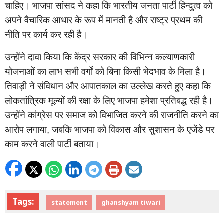
चाहिए।
भाजपा
सांसद
ने
कहा
कि
भारतीय
जनता
पार्टी
हिन्दुत्व
को
अपने
वैचारिक
आधार
के
रूप
में
मानती
है
और
राष्ट्र
प्रथम
की
नीति
पर
कार्य
कर
रही
है।
उन्होंने
दावा
किया
कि
केंद्र
सरकार
की
विभिन्न
कल्याणकारी
योजनाओं
का
लाभ
सभी
वर्गों
को
बिना
किसी
भेदभाव
के
मिला
है।
तिवाड़ी
ने
संविधान
और
आपातकाल
का
उल्लेख
करते
हुए
कहा
कि
लोकतांत्रिक
मूल्यों
की
रक्षा
के
लिए
भाजपा
हमेशा
प्रतिबद्ध
रही
है।
उन्होंने
कांग्रेस
पर
समाज
को
विभाजित
करने
की
राजनीति
करने
का
आरोप
लगाया
जबकि
भाजपा
को
विकास
और
सुशासन
के
एजेंडे
पर
,
काम
करने
वाली
पार्टी
बताया।
Tags:
statement
ghanshyam tiwari