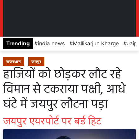
Trending
india news
Mallikarjun Kharge
Jaip
राजस्थान
जयपुर
हाजियों को छोड़कर लौट रहे
विमान से टकराया पक्षी, आधे
घंटे में जयपुर लौटना पड़ा
जयपुर एयरपोर्ट पर बर्ड हिट