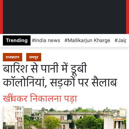
Trending
india news
Mallikarjun Kharge
Jaip
राजस्थान
जयपुर
बारिश से पानी में डूबी
कॉलोनियां, सड़कों पर सैलाब
खींचकर निकालना पड़ा