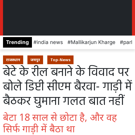
Trending
india news
Mallikarjun Kharge
parl
राजस्थान
जयपुर
Top-News
बेटे के रील बनाने के विवाद पर
बोले डिप्टी सीएम बैरवा- गाड़ी में
बैठकर घुमाना गलत बात नहीं
बेटा 18 साल से छोटा है, और वह
सिर्फ गाड़ी में बैठा था