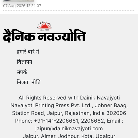
07 Aug 2026 13:31:07
हमारे बारे में
विज्ञापन
संपर्क
निजता नीति
All Rights Reserved with Dainik Navajyoti
Navajyoti Printing Press Pvt. Ltd., Jobner Baag,
Station Road, Jaipur, Rajasthan, India 302006
Phone: +91-141-2206661, 2206662, Email :
jaipur@dainiknavajyoti.com
Jaipur, Ajmer, Jodhpur, Kota, Udaipur