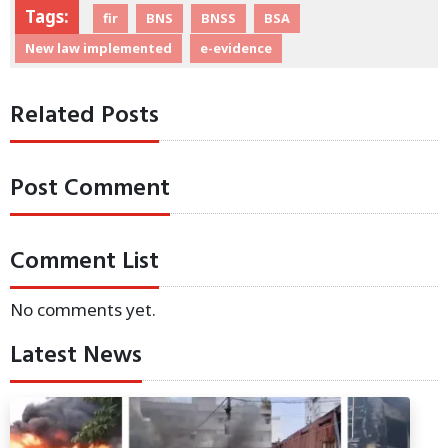
Tags:
fir
BNS
BNSS
BSA
New law implemented
e-evidence
Related Posts
Post Comment
Comment List
No comments yet.
Latest News