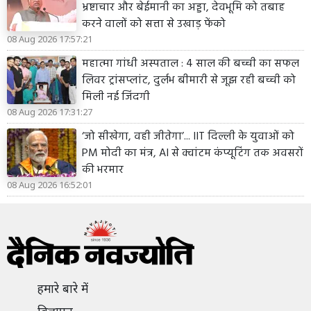
भ्रष्टाचार और बेईमानी का अड्डा, देवभूमि को तबाह
करने वालों को सत्ता से उखाड़ फेंको
08 Aug 2026 17:57:21
महात्मा गांधी अस्पताल : 4 साल की बच्ची का सफल
लिवर ट्रांसप्लांट, दुर्लभ बीमारी से जूझ रही बच्ची को
मिली नई जिंदगी
08 Aug 2026 17:31:27
‘जो सीखेगा, वही जीतेगा’... IIT दिल्ली के युवाओं को
PM मोदी का मंत्र, AI से क्वांटम कंप्यूटिंग तक अवसरों
की भरमार
08 Aug 2026 16:52:01
हमारे बारे में