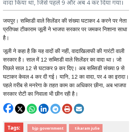
वादा किया था, जिसे पहले 9 और अब 4 कर दिया गया।
जयपुर।
सब्सिडी
वाले
सिलेंडर
की
संख्या
घटाकर
करने
पर
नेता
4
प्रतिपक्ष
टीकाराम
जूली
ने
भाजपा
सरकार
पर
जमकर
निशाना
साधा
है।
जूली
ने
कहा
है
कि
यह
वादों
की
नहीं
वादाखिलाफी
की
गारंटी
वाली
,
सरकार
है।
साल
में
सब्सिडी
वाले
सिलेंडर
का
वादा
था।
जो
12
पिछले
साल
से
घटाकर
कर
दिए।
अब
सब्सिडी
संख्या
से
12
9
9
घटाकर
केवल
कर
दी
गई।
यानि
का
वादा
पर
का
इरादा।
4
, 12
,
4
पहले
ग़रीब
से
मनरेगा
के
तहत
काम
का
अधिकार
छीना
अब
भाजपा
,
सरकार
रोटी
का
निवाला
भी
छीन
रही
है।
Tags:
bjp government
tikaram julie