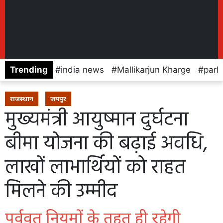
Trending
india news
Mallikarjun Kharge
parl
राजस्थान
जयपुर
मुख्यमंत्री आयुष्मान दुर्घटना
बीमा योजना की बढ़ाई अवधि,
लाखों लाभार्थियों को राहत
मिलने की उम्मीद
पूर्ववत् नियमों के तहत ही रहेगी