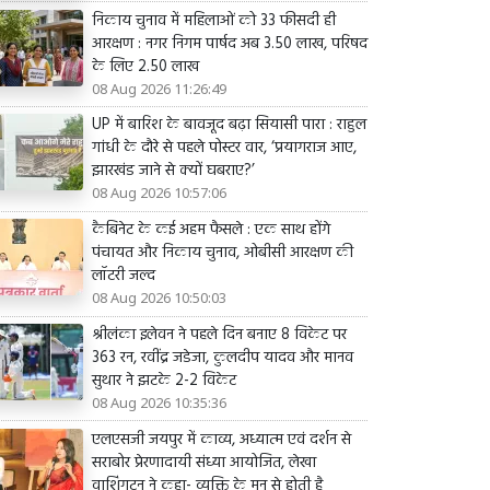
निकाय चुनाव में महिलाओं को 33 फीसदी ही
आरक्षण : नगर निगम पार्षद अब 3.50 लाख, परिषद
के लिए 2.50 लाख
08 Aug 2026 11:26:49
UP में बारिश के बावजूद बढ़ा सियासी पारा : राहुल
गांधी के दौरे से पहले पोस्टर वार, ‘प्रयागराज आए,
झारखंड जाने से क्यों घबराए?’
08 Aug 2026 10:57:06
कैबिनेट के कई अहम फैसले : एक साथ होंगे
पंचायत और निकाय चुनाव, ओबीसी आरक्षण की
लॉटरी जल्द
08 Aug 2026 10:50:03
श्रीलंका इलेवन ने पहले दिन बनाए 8 विकेट पर
363 रन, रवींद्र जडेजा, कुलदीप यादव और मानव
सुथार ने झटके 2-2 विकेट
08 Aug 2026 10:35:36
एलएसजी जयपुर में काव्य, अध्यात्म एवं दर्शन से
सराबोर प्रेरणादायी संध्या आयोजित, लेखा
वाशिंगटन ने कहा- व्यक्ति के मन से होती है