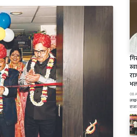
गि
स्व
रा
भल
08 
लखनऊ
राजन