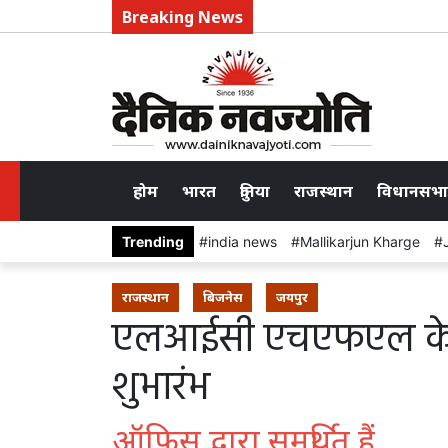
Breaking News
होम
भारत
दुनिया
राजस्थान
विधानसभा
Trending
india news
Mallikarjun Kharge
राजस्थान
बिजनेस
जयपुर
एलआईसी एचएफएल के 
शुभारंभ
ऑफिस द्वारा समर्थित हैं