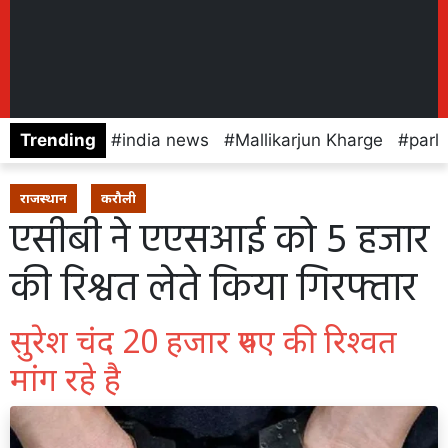
Trending
india news
Mallikarjun Kharge
parl
राजस्थान
करौली
एसीबी ने एएसआई को 5 हजार
की रिश्वत लेते किया गिरफ्तार
सुरेश चंद 20 हजार रुपए की रिश्वत
मांग रहे है