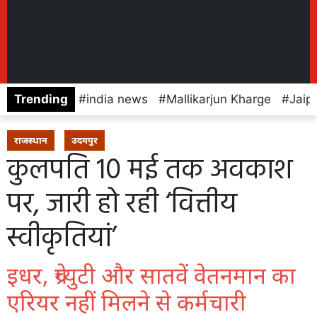
Trending
india news
Mallikarjun Kharge
Jaip
राजस्थान
उदयपुर
कुलपति 10 मई तक अवकाश
पर, जारी हो रही ‘वित्तीय
स्वीकृतियां’
इधर, ग्रेच्युटी और सातवें वेतनमान का
एरियर नहीं मिलने से कर्मचारी