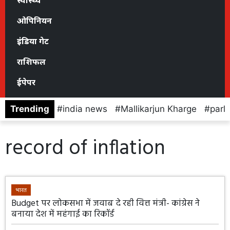
स्वास्थ्य
ओपिनियन
इंडिया गेट
राशिफल
ईपेपर
Trending
india news
Mallikarjun Kharge
parl
record of inflation
भारत
Budget पर लोकसभा में जवाब दे रही वित्त मंत्री- कांग्रेस ने
बनाया देश में महंगाई का रिकॉर्ड