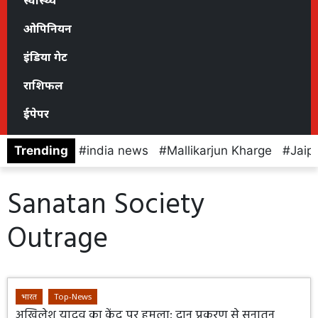
स्वास्थ्य
ओपिनियन
इंडिया गेट
राशिफल
ईपेपर
Trending
india news
Mallikarjun Kharge
Jaip
Sanatan Society
Outrage
भारत
Top-News
अखिलेश यादव का केंद्र पर हमला: दान प्रकरण से सनातन