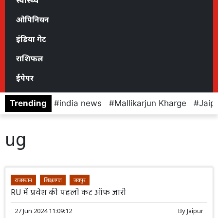
स्वास्थ्य
ओपिनियन
इंडिया गेट
राशिफल
ईपेपर
Trending
india news
Mallikarjun Kharge
Jaip
ug
राजस्थान
शिक्षा जगत
जयपुर
RU में प्रवेश की पहली कट ऑफ जारी
27 Jun 2024 11:09:12
By
Jaipur