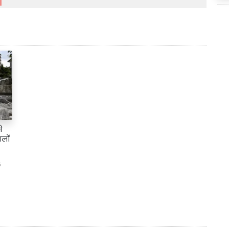
े
ालों
6