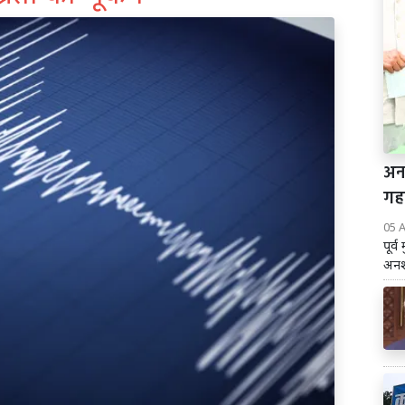
अन
गह
05 
पूर्
अनशन