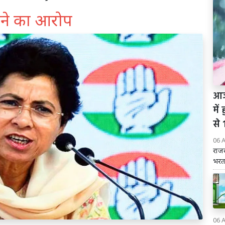
ेलने का आरोप
आज
में
से
06 
राजस
भरतप
06 