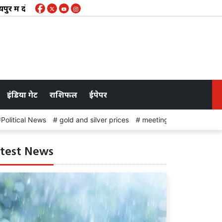
ं दोपहर में हुई छितराई बारिश, प्रदेश में अब तक सामान्य से 17 फीसदी
इंडिया गेट
राशिफल
ईपेपर
Political News
gold and silver prices
meeting
STUDENT P
test News