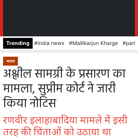
Trending
india news
Mallikarjun Kharge
parl
भारत
अश्लील सामग्री के प्रसारण का
मामला, सुप्रीम कोर्ट ने जारी
किया नोटिस
रणवीर इलाहाबादिया मामले में इसी
तरह की चिंताओं को उठाया था