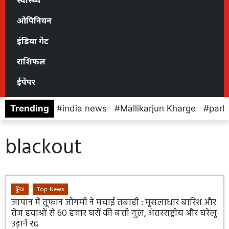
स्वास्थ्य
ओपिनियन
इंडिया गेट
राशिफल
ईपेपर
Trending
india news
Mallikarjun Kharge
parl
blackout
दुनिया
Top-News
जापान में तूफान जोंगमी ने मचाई तबाही : मूसलाधार बारिश और
तेज हवाओं से 60 हजार घरों की बत्ती गुल, अंतरराष्ट्रीय और घरेलू
उड़ानें रद्द