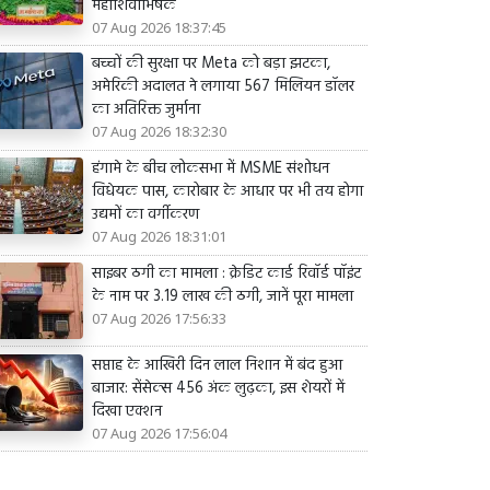
महाशिवाभिषेक
07 Aug 2026 18:37:45
बच्चों की सुरक्षा पर Meta को बड़ा झटका,
अमेरिकी अदालत ने लगाया 567 मिलियन डॉलर
का अतिरिक्त जुर्माना
07 Aug 2026 18:32:30
हंगामे के बीच लोकसभा में MSME संशोधन
विधेयक पास, कारोबार के आधार पर भी तय होगा
उद्यमों का वर्गीकरण
07 Aug 2026 18:31:01
साइबर ठगी का मामला : क्रेडिट कार्ड रिवॉर्ड पॉइंट
के नाम पर 3.19 लाख की ठगी, जानें पूरा मामला
07 Aug 2026 17:56:33
सप्ताह के आखिरी दिन लाल निशान में बंद हुआ
बाजार: सेंसेक्स 456 अंक लुढ़का, इस शेयरों में
दिखा एक्शन
07 Aug 2026 17:56:04