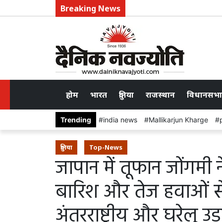
Breaking News
होम
भारत
दुनिया
राजस्थान
विधानसभा
Trending
india news
Mallikarjun Kharge
दुनिया
Top-News
जापान में तूफान जोंगमी
बारिश और तेज हवाओं से 
अंतरराष्ट्रीय और घरेलू उड़ान