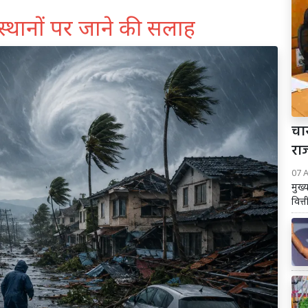
 स्थानों पर जाने की सलाह
चार
रा
07 
मुख्
वित्