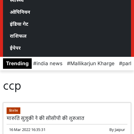
स्वास्थ्य
ओपिनियन
इंडिया गेट
राशिफल
ईपेपर
Trending
india news
Mallikarjun Kharge
parl
ccp
बिजनेस
मारूति सुजुकी ने की सीसीपी की शुरूआत
16 Mar 2022 16:35:31
By
Jaipur