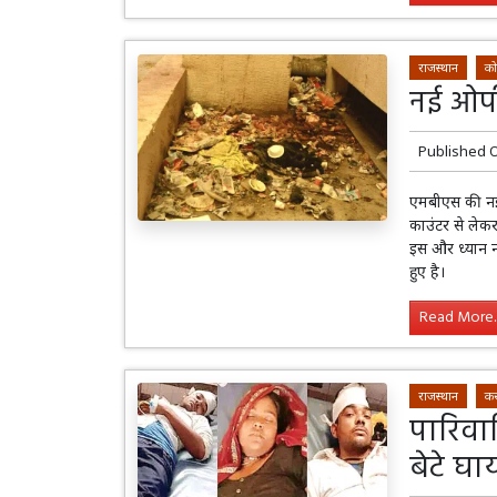
राजस्थान
को
नई ओपी
Published 
एमबीएस की नई ओ
काउंटर से लेकर
इस और ध्यान न
हुए है।
Read More..
राजस्थान
कर
पारिवार
बेटे घ