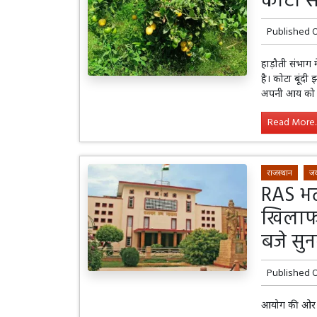
कोटा स
Published 
हाड़ौती संभाग म
है। कोटा बूंद
अपनी आय को दु
Read More..
राजस्थान
जय
RAS भर्
खिलाफ 
बजे सु
Published 
आयोग की ओर स