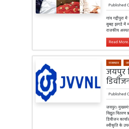
Published 
गांव गद्दीपुरा
सुबह झगडे में 
राजकीय अस्पता
Read More..
राजस्थान
जय
जयपुर 
डिवीजन
Published 
जयपुर। मुख्यमं
विद्युत वितरण 
डिवीजन कार्याल
स्वीकृृति के 