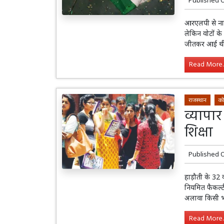
आरएलपी से नाग
लेकिन वोटों के
जीतकर आई थ
Read More..
राजस्थान
को
व्यापार
शिक्षा
Published 
हाड़ौती के 32 क
नियमित फैकल्टी
अलावा किसी भी 
Read More..