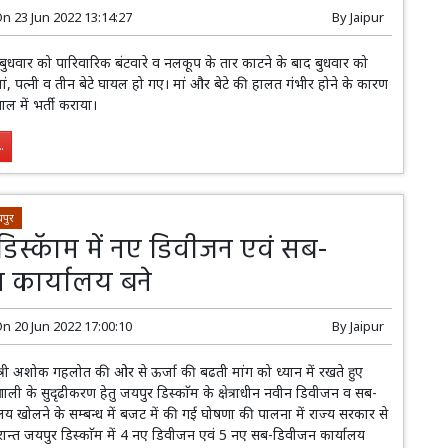
On
23 Jun 2022 13:14:27
By
Jaipur
 में बुधवार को पारिवारिक बंटवारे व नलकूप के तार काटने के बाद बुधवार को
मां, पत्नी व तीन बेटे घायल हो गए। मां और बेटे की हालत गंभीर होने के कारण
ल में भर्ती कराया।
.
पुर
डिस्कॅाम में नए डिवीजन एवं सब-
 कार्यालय बने
On
20 Jun 2022 17:00:10
By
Jaipur
त्री अशोक गहलोत की ओर से ऊर्जा की बढती मांग को ध्यान में रखते हुए
प्रणाली के सुदृढीकरण हेतु जयपुर डिस्काॅम के क्षेत्राधीन नवीन डिवीजन व सब-
य खोलने के सम्बन्ध में बजट में की गई घोषणा की पालना में राज्य सरकार से
उपरान्त जयपुर डिस्काॅम में 4 नए डिवीजन एवं 5 नए सब-डिवीजन कार्यालय