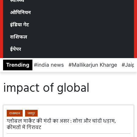
स्वास्थ्य
ओपिनियन
इंडिया गेट
राशिफल
ईपेपर
Trending
india news
Mallikarjun Kharge
Jaip
impact of global
राजस्थान
जयपुर
ग्लोबल मार्केट की मंदी का असर : सोना और चांदी धड़ाम,
कीमतों में गिरावट