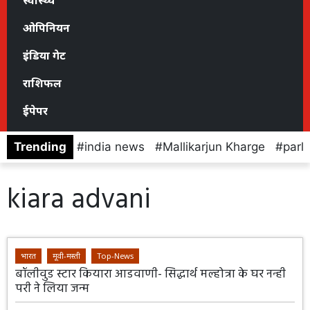
स्वास्थ्य
ओपिनियन
इंडिया गेट
राशिफल
ईपेपर
Trending
india news
Mallikarjun Kharge
parl
kiara advani
भारत
मूवी-मस्ती
Top-News
बॉलीवुड स्टार कियारा आडवाणी- सिद्धार्थ मल्होत्रा के घर नन्ही
परी ने लिया जन्म