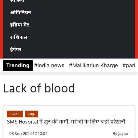
स्वास्थ्य
ओपिनियन
इंडिया गेट
राशिफल
ईपेपर
Trending
india news
Mallikarjun Kharge
parl
Lack of blood
राजस्थान
जयपुर
SMS Hospital में खून की कमी, मरीजों के लिए बढ़ी परेशानी
08 Sep 2024 12:10:04
By
Jaipur