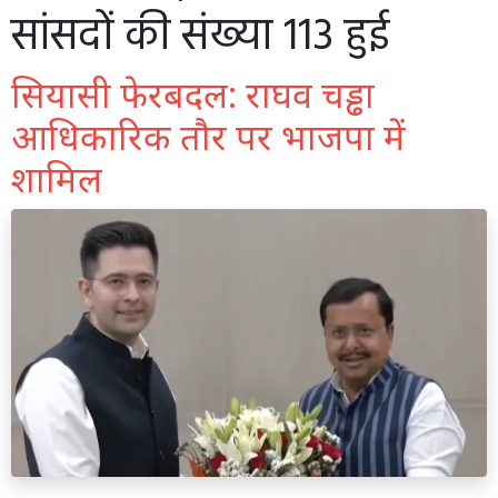
सांसदों की संख्या 113 हुई
सियासी फेरबदल: राघव चड्ढा
आधिकारिक तौर पर भाजपा में
शामिल