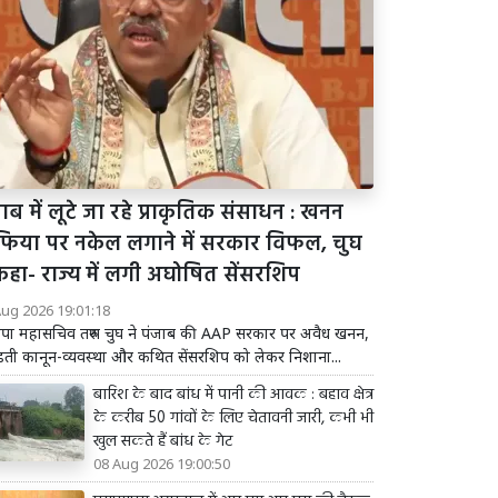
ाब में लूटे जा रहे प्राकृतिक संसाधन : खनन
फिया पर नकेल लगाने में सरकार विफल, चुघ
कहा- राज्य में लगी अघोषित सेंसरशिप
Aug 2026 19:01:18
पा महासचिव तरुण चुघ ने पंजाब की AAP सरकार पर अवैध खनन,
़ती कानून-व्यवस्था और कथित सेंसरशिप को लेकर निशाना...
बारिश के बाद बांध में पानी की आवक : बहाव क्षेत्र
के करीब 50 गांवों के लिए चेतावनी जारी, कभी भी
खुल सकते हैं बांध के गेट
08 Aug 2026 19:00:50