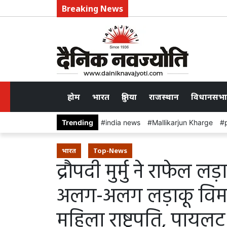
Breaking News
होम
भारत
दुनिया
राजस्थान
विधानसभा
Trending
india news
Mallikarjun Kharge
भारत
Top-News
द्रौपदी मुर्मु ने राफेल लड
अलग-अलग लड़ाकू विमानो
महिला राष्ट्रपति, पाय