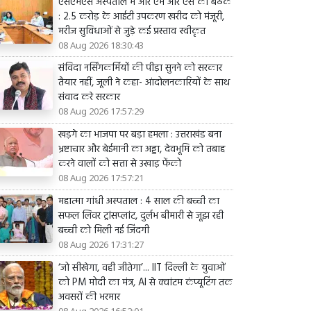
एसएमएस अस्पताल में आर एम आर एस की बैठक
: 2.5 करोड़ के आईटी उपकरण खरीद को मंजूरी,
मरीज सुविधाओं से जुड़े कई प्रस्ताव स्वीकृत
08 Aug 2026 18:30:43
संविदा नर्सिंगकर्मियों की पीड़ा सुनने को सरकार
तैयार नहीं, जूली ने कहा- आंदोलनकारियों के साथ
संवाद करे सरकार
08 Aug 2026 17:57:29
खड़गे का भाजपा पर बड़ा हमला : उत्तराखंड बना
भ्रष्टाचार और बेईमानी का अड्डा, देवभूमि को तबाह
करने वालों को सत्ता से उखाड़ फेंको
08 Aug 2026 17:57:21
महात्मा गांधी अस्पताल : 4 साल की बच्ची का
सफल लिवर ट्रांसप्लांट, दुर्लभ बीमारी से जूझ रही
बच्ची को मिली नई जिंदगी
08 Aug 2026 17:31:27
‘जो सीखेगा, वही जीतेगा’... IIT दिल्ली के युवाओं
को PM मोदी का मंत्र, AI से क्वांटम कंप्यूटिंग तक
अवसरों की भरमार
08 Aug 2026 16:52:01