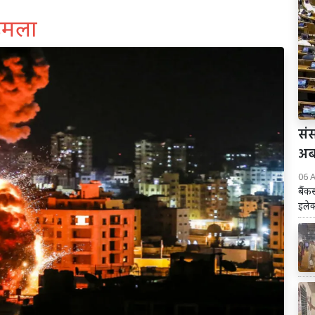
हमला
संस
अब 
06 
बैंक
इलेक