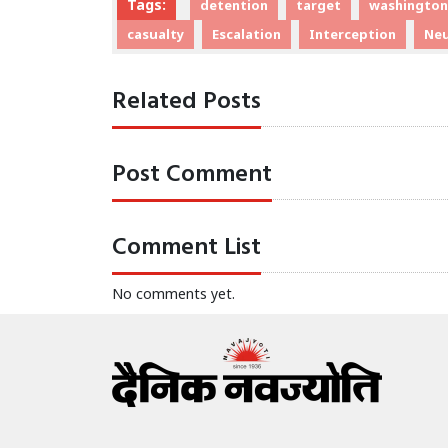
Tags:
detention
target
washington
casualty
Escalation
Interception
Neu
Related Posts
Post Comment
Comment List
No comments yet.