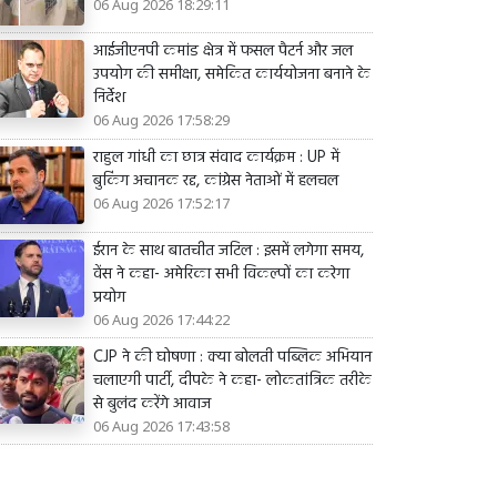
06 Aug 2026 18:29:11
आईजीएनपी कमांड क्षेत्र में फसल पैटर्न और जल
उपयोग की समीक्षा, समेकित कार्ययोजना बनाने के
निर्देश
06 Aug 2026 17:58:29
राहुल गांधी का छात्र संवाद कार्यक्रम : UP में
बुकिंग अचानक रद्द, कांग्रेस नेताओं में हलचल
06 Aug 2026 17:52:17
ईरान के साथ बातचीत जटिल : इसमें लगेगा समय,
वेंस ने कहा- अमेरिका सभी विकल्पों का करेगा
प्रयोग
06 Aug 2026 17:44:22
CJP ने की घोषणा : क्या बोलती पब्लिक अभियान
चलाएगी पार्टी, दीपके ने कहा- लोकतांत्रिक तरीके
से बुलंद करेंगे आवाज
06 Aug 2026 17:43:58