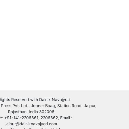
 Rights Reserved with Dainik Navajyoti
 Press Pvt. Ltd., Jobner Baag, Station Road, Jaipur,
Rajasthan, India 302006
e: +91-141-2206661, 2206662, Email :
jaipur@dainiknavajyoti.com