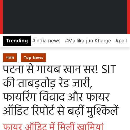
Trending
india news
Mallikarjun Kharge
parl
भारत
Top-News
पटना से गायब खान सर! SIT
की ताबड़तोड़ रेड जारी,
फायरिंग विवाद और फायर
ऑडिट रिपोर्ट से बढ़ीं मुश्किलें
फायर ऑडिट में मिलीं खामियां