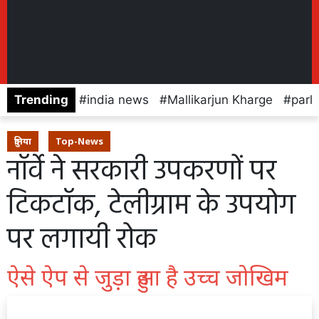
Trending
india news
Mallikarjun Kharge
parl
दुनिया
Top-News
नॉर्वे ने सरकारी उपकरणों पर
टिकटॉक, टेलीग्राम के उपयोग
पर लगायी रोक
ऐसे ऐप से जुड़ा हुआ है उच्च जोखिम